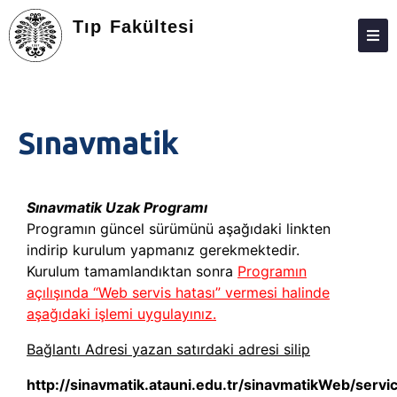
Tıp Fakültesi
FAKÜLTE
BÖLÜMLER
Sınavmatik
ARAŞTIRMA
EĞITIM
Sınavmatik Uzak Programı
ÖĞRENCILER
Programın güncel sürümünü aşağıdaki linkten
indirip kurulum yapmanız gerekmektedir.
MEZUN
Kurulum tamamlandıktan sonra
Programın
E-BAĞLANTILAR
açılışında “Web servis hatası” vermesi halinde
aşağıdaki işlemi uygulayınız.
MEVZUAT
Bağlantı Adresi yazan satırdaki adresi silip
AKREDITASYON
http://sinavmatik.atauni.edu.tr/sinavmatikWeb/servi
KALITE