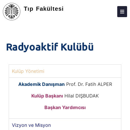
Tıp Fakültesi
FAKÜLTE
BÖLÜMLER
Radyoaktif Kulübü
ARAŞTIRMA
EĞITIM
Kulüp Yönetimi
ÖĞRENCILER
MEZUN
Akademik Danışman
Prof. Dr. Fatih ALPER
E-BAĞLANTILAR
Kulüp Başkanı
Hilal DIŞBUDAK
MEVZUAT
Başkan Yardımcısı
AKREDITASYON
Vizyon ve Misyon
KALITE