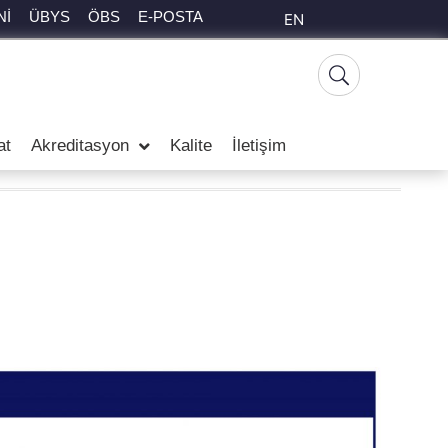
Nİ
ÜBYS
ÖBS
E-POSTA
EN
at
Akreditasyon
Kalite
İletişim