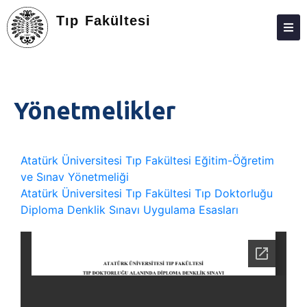
Tıp Fakültesi
FAKÜLTE
BÖLÜMLER
Yönetmelikler
ARAŞTIRMA
EĞITIM
Atatürk Üniversitesi Tıp Fakültesi Eğitim-Öğretim
ÖĞRENCILER
ve Sınav Yönetmeliği
Atatürk Üniversitesi Tıp Fakültesi Tıp Doktorluğu
MEZUN
Diploma Denklik Sınavı Uygulama Esasları
E-BAĞLANTILAR
MEVZUAT
AKREDITASYON
KALITE