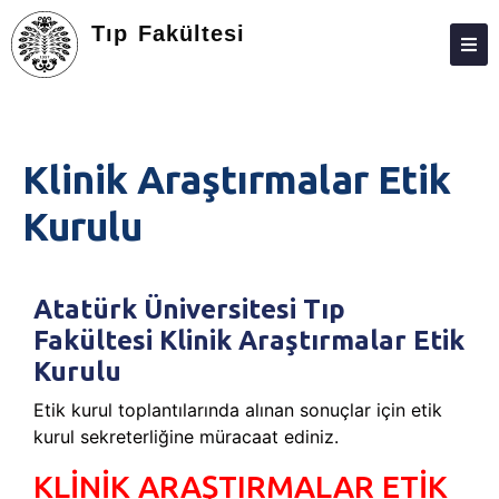
Tıp Fakültesi
FAKÜLTE
BÖLÜMLER
Klinik Araştırmalar Etik
ARAŞTIRMA
Kurulu
EĞITIM
ÖĞRENCILER
Atatürk Üniversitesi Tıp
MEZUN
Fakültesi Klinik Araştırmalar Etik
E-BAĞLANTILAR
Kurulu
Etik kurul toplantılarında alınan sonuçlar için etik
MEVZUAT
kurul sekreterliğine müracaat ediniz.
AKREDITASYON
KLİNİK ARAŞTIRMALAR ETİK
KALITE