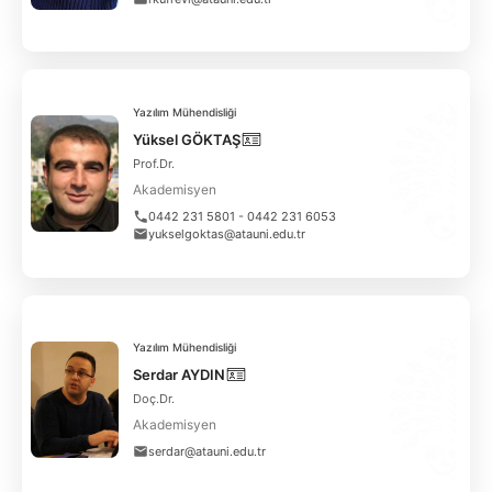
ANKETLER
Yazılım Mühendisliği
Yüksel GÖKTAŞ
Prof.Dr.
Akademisyen
0442 231 5801 - 0442 231 6053
yukselgoktas@atauni.edu.tr
Yazılım Mühendisliği
Serdar AYDIN
Doç.Dr.
Akademisyen
serdar@atauni.edu.tr