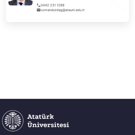
0442 231 1288
osmandurdag@atauni.edu.tr