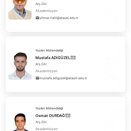
Arş.Gör.
Akademisyen
yilmaz.halil@atauni.edu.tr
Yazılım Mühendisliği
Mustafa ADIGÜZEL
Arş.Gör.
Akademisyen
mustafa.adiguzel@atauni.edu.tr
Yazılım Mühendisliği
Osman DURDAĞ
Arş.Gör.
Akademisyen