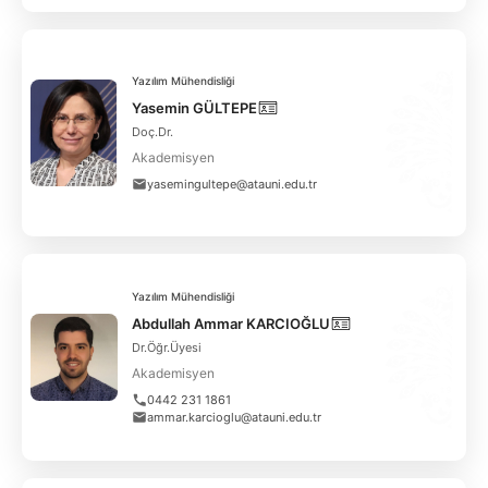
Yazılım Mühendisliği
Yasemin GÜLTEPE
Doç.Dr.
Akademisyen
yasemingultepe@atauni.edu.tr
Yazılım Mühendisliği
Abdullah Ammar KARCIOĞLU
Dr.Öğr.Üyesi
Akademisyen
0442 231 1861
ammar.karcioglu@atauni.edu.tr