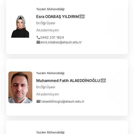
Yazılım Mühendisliği
Esra ODABAŞ YILDIRIM
Dr.Öğr.Üyesi
Akademisyen
0442 231 1824
esra.odabas@atauni.edu.tr
Yazılım Mühendisliği
Muhammed Fatih ALAEDDİNOĞLU
Dr.Öğr.Üyesi
Akademisyen
f.alaeddinoglu@atauni.edu.tr
Yazılım Mühendisliği