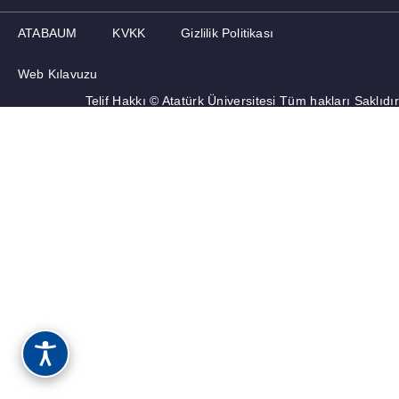
ATABAUM
KVKK
Gizlilik Politikası
ANKETLER
Web Kılavuzu
Telif Hakkı © Atatürk Üniversitesi Tüm hakları Saklıdır