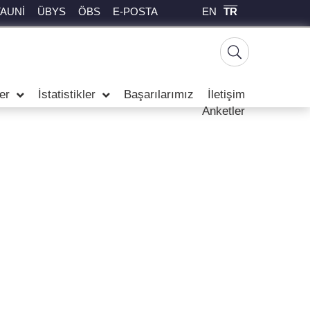
EN
TR
TAUNİ
ÜBYS
ÖBS
E-POSTA
er
İstatistikler
Başarılarımız
İletişim
Anketler