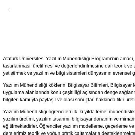
Atatürk Üniversitesi Yazılım Mühendisliği Programı’nın amacı, in
tasarlanması, üretilmesi ve değerlendirilmesine dair teorik ve 
yetiştirmek ve yazılım ve bilgi sistemleri dünyasının evrensel 
Yazılım Mühendisliği köklerini Bilgisayar Bilimleri, Bilgisay
uygulama alanlarında konu çeşitliliği açısından denge sağlanma
bilgileri kamuyla paylaşır ve olası sonuçları hakkında fikir üretir
Yazılım Mühendisliği öğrencileri ilk iki yılda temel mühendislik 
yazılım üretimi, yazılım tasarımı, bilgisayar donanım ve mimarisi
eğitilmektedirler. Öğrenciler yazılım modelleme, geçerleme ve do
derslerimiz teorik ve yoğun pratik çalışmalarla desteklenmekte