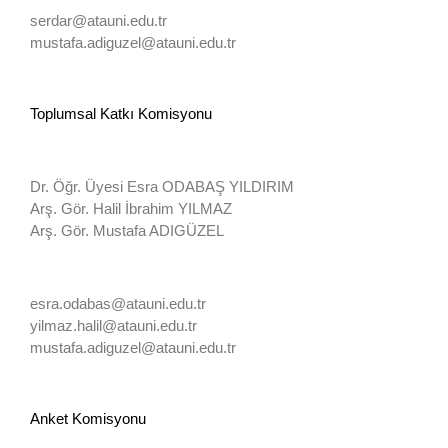
serdar@atauni.edu.tr
mustafa.adiguzel@atauni.edu.tr
Toplumsal Katkı Komisyonu
Dr. Öğr. Üyesi Esra ODABAŞ YILDIRIM
Arş. Gör. Halil İbrahim YILMAZ
Arş. Gör. Mustafa ADIGÜZEL
esra.odabas@atauni.edu.tr
yilmaz.halil@atauni.edu.tr
mustafa.adiguzel@atauni.edu.tr
Anket Komisyonu