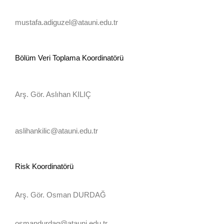
mustafa.adiguzel@atauni.edu.tr
Bölüm Veri Toplama Koordinatörü
Arş. Gör. Aslıhan KILIÇ
aslihankilic@atauni.edu.tr
Risk Koordinatörü
Arş. Gör. Osman DURDAĞ
osmandurdag@atauni.edu.tr