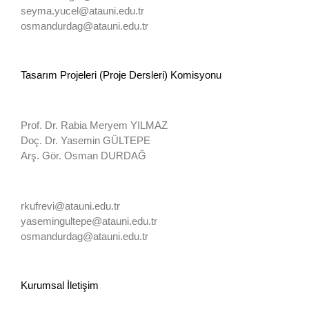
seyma.yucel@atauni.edu.tr
osmandurdag@atauni.edu.tr
Tasarım Projeleri (Proje Dersleri) Komisyonu
Prof. Dr. Rabia Meryem YILMAZ
Doç. Dr. Yasemin GÜLTEPE
Arş. Gör. Osman DURDAĞ
rkufrevi@atauni.edu.tr
yasemingultepe@atauni.edu.tr
osmandurdag@atauni.edu.tr
Kurumsal İletişim