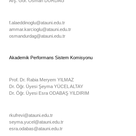
Arş. Gör. Osman DURDAĞ
f.alaeddinoglu@atauni.edu.tr
ammar.karcioglu@atauni.edu.tr
osmandurdag@atauni.edu.tr
Akademik Performans Sistem Komisyonu
Prof. Dr. Rabia Meryem YILMAZ
Dr. Öğr. Üyesi Şeyma YÜCEL ALTAY
Dr. Öğr. Üyesi Esra ODABAŞ YILDIRIM
rkufrevi@atauni.edu.tr
seyma.yucel@atauni.edu.tr
esra.odabas@atauni.edu.tr