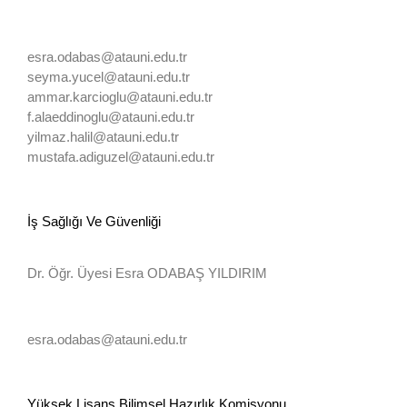
esra.odabas@atauni.edu.tr
seyma.yucel@atauni.edu.tr
ammar.karcioglu@atauni.edu.tr
f.alaeddinoglu@atauni.edu.tr
yilmaz.halil@atauni.edu.tr
mustafa.adiguzel@atauni.edu.tr
İş Sağlığı Ve Güvenliği
Dr. Öğr. Üyesi Esra ODABAŞ YILDIRIM
esra.odabas@atauni.edu.tr
Yüksek Lisans Bilimsel Hazırlık Komisyonu