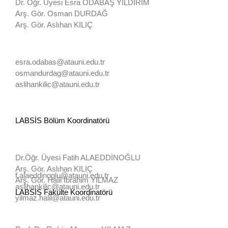
Dr. Öğr. Üyesi Esra ODABAŞ YILDIRIM
Arş. Gör. Osman DURDAĞ
Arş. Gör. Aslıhan KILIÇ
esra.odabas@atauni.edu.tr
osmandurdag@atauni.edu.tr
aslihankilic@atauni.edu.tr
LABSİS Bölüm Koordinatörü
Dr.Öğr. Üyesi Fatih ALAEDDİNOĞLU
Arş. Gör. Aslıhan KILIÇ
f.alaeddinoglu@atauni.edu.tr
Arş. Gör. Halil İbrahim YILMAZ
aslihankilic@atauni.edu.tr
LABSİS Fakülte Koordinatörü
yilmaz.halil@atauni.edu.tr