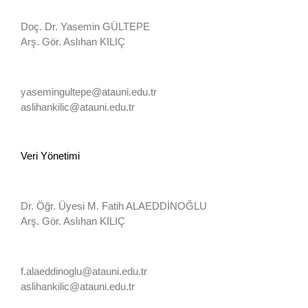
Doç. Dr. Yasemin GÜLTEPE
Arş. Gör. Aslıhan KILIÇ
yasemingultepe@atauni.edu.tr
aslihankilic@atauni.edu.tr
Veri Yönetimi
Dr. Öğr. Üyesi M. Fatih ALAEDDİNOĞLU
Arş. Gör. Aslıhan KILIÇ
f.alaeddinoglu@atauni.edu.tr
aslihankilic@atauni.edu.tr