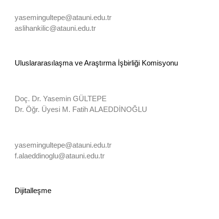
yasemingultepe@atauni.edu.tr
aslihankilic@atauni.edu.tr
Uluslararasılaşma ve Araştırma İşbirliği Komisyonu
Doç. Dr. Yasemin GÜLTEPE
Dr. Öğr. Üyesi M. Fatih ALAEDDİNOĞLU
yasemingultepe@atauni.edu.tr
f.alaeddinoglu@atauni.edu.tr
Dijitalleşme