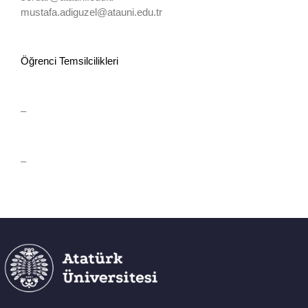
mustafa.adiguzel@atauni.edu.tr
Öğrenci Temsilcilikleri
–
–