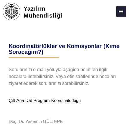
Yazılım
Mühendisliği
HAKKIMIZDA
KIŞILER
Koordinatörlükler ve Komisyonlar (Kime
LISANS
Soracağım?)
LISANSÜSTÜ
Sorularınızı e-mail yoluyla aşağıda belirtilen ilgili
ARAŞTIRMA
hocalara iletebilirsiniz. Veya ofis saatlerinde hocaları
TOPLUMA KATKI
ziyaret ederek sorularınızı sorabilirsiniz.
ADAY ÖĞRENCILER
Çift Ana Dal Program Koordinatörlüğü
İSTATISTIKLER
BAŞARILARIMIZ
Doç. Dr. Yasemin GÜLTEPE
İLETIŞIM