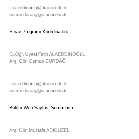
f.alaeddinoglu@atauni.edu.tr
osmandurdag@atauni.edu.tr
Sınav Programı Koordinatörü
Dr.Öğr. Üyesi Fatih ALAEDDİNOĞLU
Arş. Gör. Osman DURDAĞ
f.alaeddinoglu@atauni.edu.tr
osmandurdag@atauni.edu.tr
Bölüm Web Sayfası Sorumlusu
Arş. Gör. Mustafa ADIGÜZEL