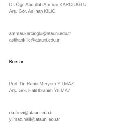
Dr. Öğr. Abdullah Ammar KARCIOĞLU
Arş. Gör. Aslıhan KILIÇ
ammar.karcioglu@atauni.edu.tr
aslihankilic@atauni.edu.tr
Burslar
Prof. Dr. Rabia Meryem YILMAZ
Arş. Gör. Halil İbrahim YILMAZ
rkufrevi@atauni.edu.tr
yilmaz.halil@atauni.edu.tr