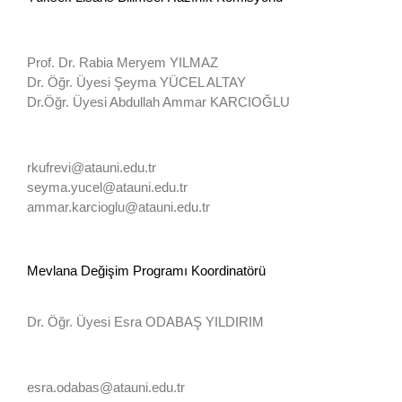
Prof. Dr. Rabia Meryem YILMAZ
Dr. Öğr. Üyesi Şeyma YÜCEL ALTAY
Dr.Öğr. Üyesi Abdullah Ammar KARCIOĞLU
rkufrevi@atauni.edu.tr
seyma.yucel@atauni.edu.tr
ammar.karcioglu@atauni.edu.tr
Mevlana Değişim Programı Koordinatörü
Dr. Öğr. Üyesi Esra ODABAŞ YILDIRIM
esra.odabas@atauni.edu.tr