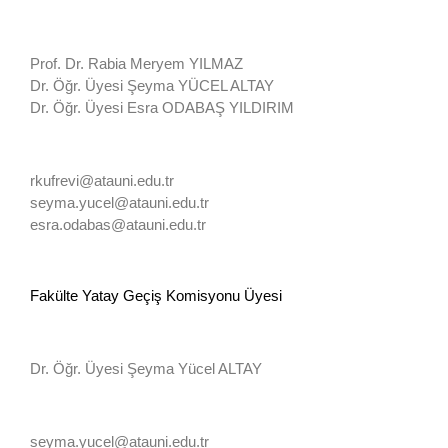
Prof. Dr. Rabia Meryem YILMAZ
Dr. Öğr. Üyesi Şeyma YÜCEL ALTAY
Dr. Öğr. Üyesi Esra ODABAŞ YILDIRIM
rkufrevi@atauni.edu.tr
seyma.yucel@atauni.edu.tr
esra.odabas@atauni.edu.tr
Fakülte Yatay Geçiş Komisyonu Üyesi
Dr. Öğr. Üyesi Şeyma Yücel ALTAY
seyma.yucel@atauni.edu.tr