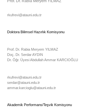
Prof. Dr. Rabia Meryem YILMAZ
rkufrevi@atauni.edu.tr
Doktora Bilimsel Hazırlık Komisyonu
Prof. Dr. Rabia Meryem YILMAZ
Doç. Dr. Serdar AYDIN
Dr. Öğr. Üyesi Abdullah Ammar KARCIOĞLU
rkufrevi@atauni.edu.tr
serdar@atauni.edu.tr
ammar.karcioglu@atauni.edu.tr
Akademik Performans/Teşvik Komisyonu