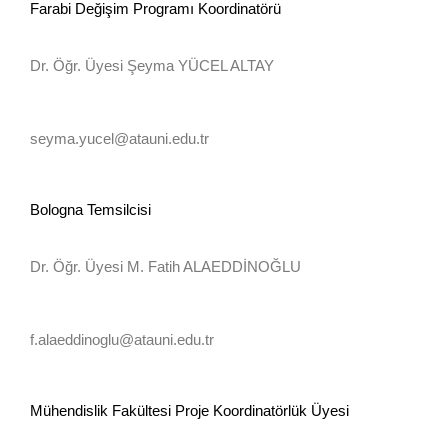
Farabi Değişim Programı Koordinatörü
Dr. Öğr. Üyesi Şeyma YÜCEL ALTAY
seyma.yucel@atauni.edu.tr
Bologna Temsilcisi
Dr. Öğr. Üyesi M. Fatih ALAEDDİNOĞLU
f.alaeddinoglu@atauni.edu.tr
Mühendislik Fakültesi Proje Koordinatörlük Üyesi