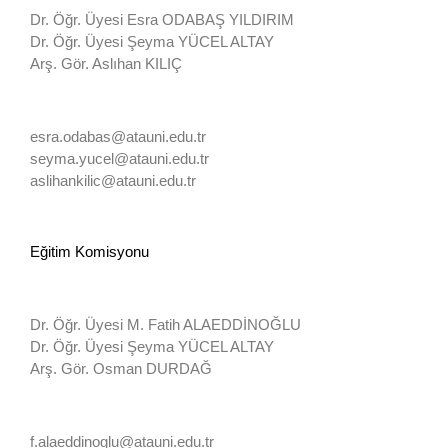
Dr. Öğr. Üyesi Esra ODABAŞ YILDIRIM
Dr. Öğr. Üyesi Şeyma YÜCEL ALTAY
Arş. Gör. Aslıhan KILIÇ
esra.odabas@atauni.edu.tr
seyma.yucel@atauni.edu.tr
aslihankilic@atauni.edu.tr
Eğitim Komisyonu
Dr. Öğr. Üyesi M. Fatih ALAEDDİNOĞLU
Dr. Öğr. Üyesi Şeyma YÜCEL ALTAY
Arş. Gör. Osman DURDAĞ
f.alaeddinoglu@atauni.edu.tr