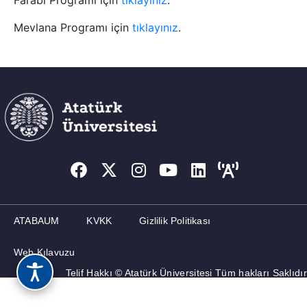
Farabi Programı için
tıklayınız
.
Mevlana Programı için
tıklayınız
.
ANKETLER
ATABAUM
KVKK
Gizlilik Politikası
Web Kılavuzu
Telif Hakkı © Atatürk Üniversitesi Tüm hakları Saklıdır