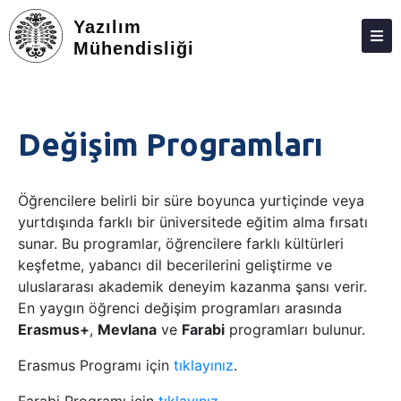
Yazılım
Mühendisliği
HAKKIMIZDA
KIŞILER
Değişim Programları
LISANS
LISANSÜSTÜ
Öğrencilere belirli bir süre boyunca yurtiçinde veya
yurtdışında farklı bir üniversitede eğitim alma fırsatı
ARAŞTIRMA
sunar. Bu programlar, öğrencilere farklı kültürleri
TOPLUMA KATKI
keşfetme, yabancı dil becerilerini geliştirme ve
uluslararası akademik deneyim kazanma şansı verir.
ADAY ÖĞRENCILER
En yaygın öğrenci değişim programları arasında
Erasmus+
,
Mevlana
ve
Farabi
programları bulunur.
İSTATISTIKLER
Erasmus Programı için
tıklayınız
.
BAŞARILARIMIZ
İLETIŞIM