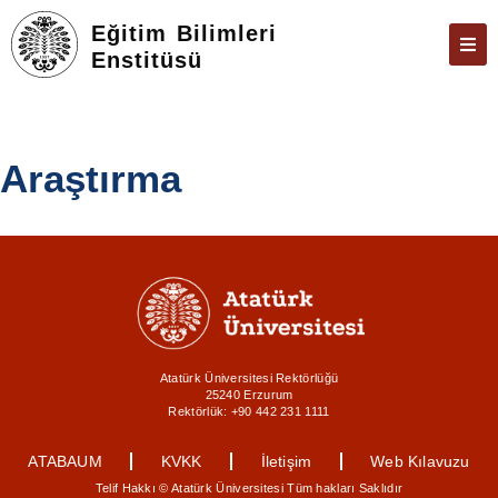
Eğitim Bilimleri
Enstitüsü
ENSTITÜ
ÖĞRENCILER
Araştırma
ARAŞTIRMA
FORMLAR VE DILEKÇELER
TEZ & SAVUNMA
İLETIŞIM
ÜBYS
Atatürk Üniversitesi Rektörlüğü
25240 Erzurum
ÖBS
Rektörlük: +90 442 231 1111
E-POSTA
ATABAUM
KVKK
İletişim
Web Kılavuzu
Telif Hakkı © Atatürk Üniversitesi Tüm hakları Saklıdır