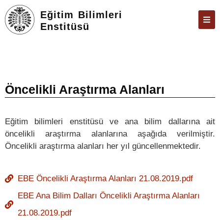
Eğitim Bilimleri
Enstitüsü
ENSTITÜ
ÖĞRENCILER
ARAŞTIRMA
Öncelikli Araştırma Alanları
FORMLAR VE DILEKÇELER
Eğitim bilimleri enstitüsü ve ana bilim dallarına ait
TEZ & SAVUNMA
öncelikli araştırma alanlarına aşağıda verilmiştir.
İLETIŞIM
Öncelikli araştırma alanları her yıl güncellenmektedir.
ÜBYS
EBE Öncelikli Araştırma Alanları 21.08.2019.pdf
ÖBS
EBE Ana Bilim Dalları Öncelikli Araştırma Alanları
E-POSTA
21.08.2019.pdf