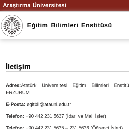
Araştırma Üniversitesi
Eğitim Bilimleri Enstitüsü
İletişim
Adres:
Atatürk Üniversitesi Eğitim Bilimleri Enst
ERZURUM
E-Posta:
egitbil@atauni.edu.tr
Telefon:
+90 442 231 5637 (İdari ve Mali İşler)
Telefon:
+90 442 231 5635 – 231 5636 (Öğrenci İşleri)