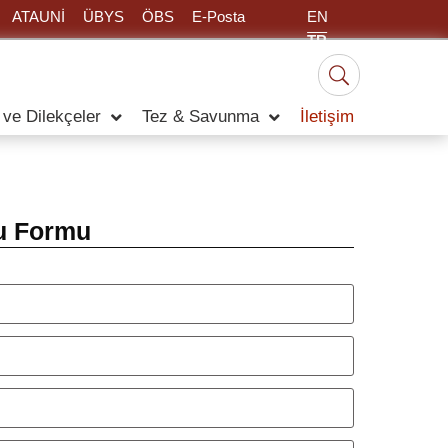
EN
ATAUNİ
ÜBYS
ÖBS
E-Posta
TR
 ve Dilekçeler
Tez & Savunma
İletişim
u Formu