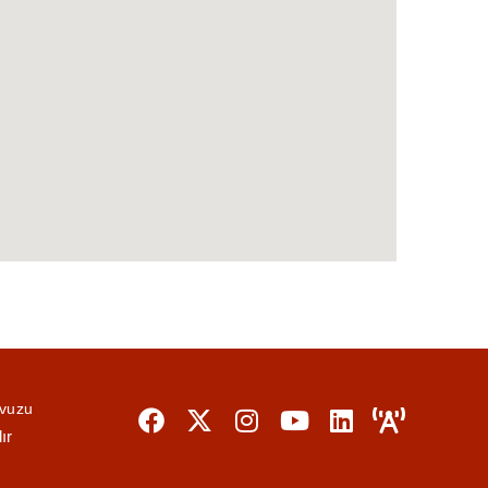
avuzu
ır