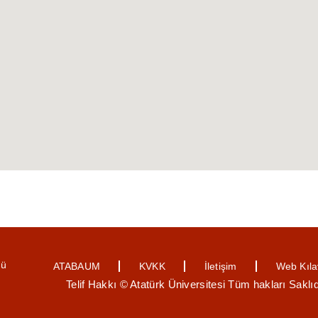
ğü
ATABAUM
KVKK
İletişim
Web Kıl
Telif Hakkı © Atatürk Üniversitesi Tüm hakları Saklıd