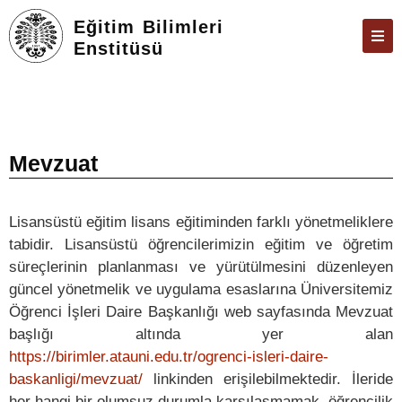
Eğitim Bilimleri
Enstitüsü
ENSTITÜ
ÖĞRENCILER
ARAŞTIRMA
Mevzuat
FORMLAR VE DILEKÇELER
Lisansüstü eğitim lisans eğitiminden farklı yönetmeliklere
TEZ & SAVUNMA
tabidir. Lisansüstü öğrencilerimizin eğitim ve öğretim
İLETIŞIM
süreçlerinin planlanması ve yürütülmesini düzenleyen
güncel yönetmelik ve uygulama esaslarına Üniversitemiz
ÜBYS
Öğrenci İşleri Daire Başkanlığı web sayfasında Mevzuat
ÖBS
başlığı altında yer alan
https://birimler.atauni.edu.tr/ogrenci-isleri-daire-
E-POSTA
baskanligi/mevzuat/
linkinden erişilebilmektedir. İleride
her hangi bir olumsuz durumla karşılaşmamak, öğrencilik