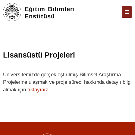
Eğitim Bilimleri
Enstitüsü
ENSTITÜ
ÖĞRENCILER
ARAŞTIRMA
Lisansüstü Projeleri
FORMLAR VE DILEKÇELER
Üniversitemizde gerçekleştirilmiş Bilimsel Araştırma
TEZ & SAVUNMA
Projelerine ulaşmak ve proje süreci hakkında detaylı bilgi
İLETIŞIM
almak için
tıklayınız…
ÜBYS
ÖBS
E-POSTA