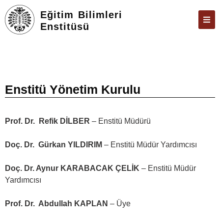
Eğitim Bilimleri
Enstitüsü
ENSTITÜ
ÖĞRENCILER
ARAŞTIRMA
Enstitü Yönetim Kurulu
FORMLAR VE DILEKÇELER
Prof. Dr. Refik DİLBER
– Enstitü Müdürü
TEZ & SAVUNMA
İLETIŞIM
Doç. Dr. Gürkan YILDIRIM
– Enstitü Müdür Yardımcısı
ÜBYS
Doç. Dr. Aynur KARABACAK ÇELİK
– Enstitü Müdür
Yardımcısı
ÖBS
E-POSTA
Prof. Dr. Abdullah KAPLAN
– Üye