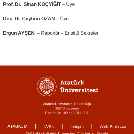
Prof. Dr. Sinan KOÇYİĞİT
– Üye
Doç. Dr. Ceyhun OZAN
– Üye
Ergun AYŞEN
– Raportör – Enstitü Sekreteri
Atatürk Üniversitesi Rektörlüğü
25240 Erzurum
Rektörlük: +90 442 231 1111
ATABAUM
KVKK
İletişim
Web Kılavuzu
Telif Hakkı © Atatürk Üniversitesi Tüm hakları Saklıdır