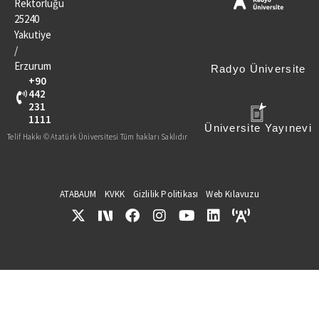
Rektörlüğü
25240
Yakutiye
/
Erzurum
Radyo Üniversite
+90
442
231
1111
Üniversite Yayınevi
Telif Hakkı © Atatürk Üniversitesi Tüm hakları Saklıdır
ATABAUM
KVKK
Gizlilik Politikası
Web Kılavuzu