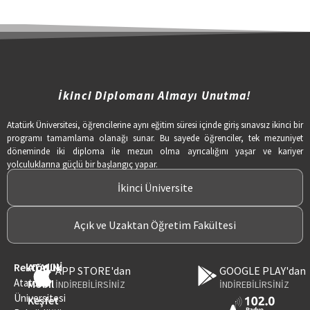
İkinci Diplomanı Almayı Unutma!
Atatürk Üniversitesi, öğrencilerine aynı eğitim süresi içinde giriş sınavsız ikinci bir
programı tamamlama olanağı sunar. Bu sayede öğrenciler, tek mezuniyet
döneminde iki diploma ile mezun olma ayrıcalığını yaşar ve kariyer
yolculuklarına güçlü bir başlangıç yapar.
İkinci Üniversite
Açık ve Uzaktan Öğretim Fakültesi
Rektörlük
ATAUNİ
APP STORE'dan
GOOGLE PLAY'dan
Atatürk
Mobil
İNDİREBİLİRSİNİZ
İNDİREBİLİRSİNİZ
Üniversitesi
Keşfet