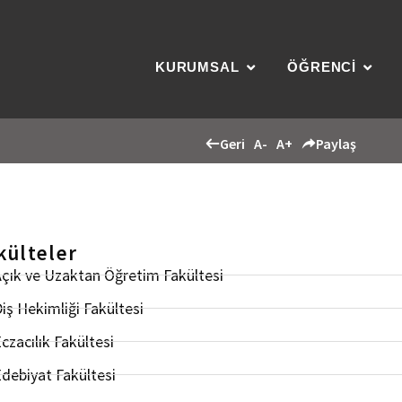
KURUMSAL
ÖĞRENCİ
Geri
A-
A+
Paylaş
külteler
çık ve Uzaktan Öğretim Fakültesi
iş Hekimliği Fakültesi
czacılık Fakültesi
debiyat Fakültesi