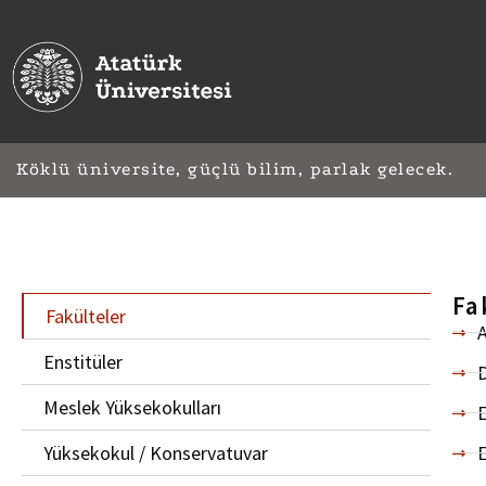
Köklü üniversite, güçlü bilim, parlak gelecek.
Fa
Fakülteler
A
Enstitüler
D
Meslek Yüksekokulları
E
Yüksekokul / Konservatuvar
E