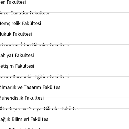
en Fakültesi
üzel Sanatlar Fakültesi
emşirelik Fakültesi
ukuk Fakültesi
ktisadi ve İdari Bilimler Fakültesi
lahiyat Fakültesi
letişim Fakültesi
azım Karabekir Eğitim Fakültesi
imarlık ve Tasarım Fakültesi
ühendislik Fakültesi
ltu Beşeri ve Sosyal Bilimler Fakültesi
ağlık Bilimleri Fakültesi