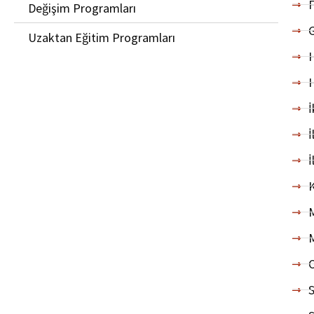
F
Değişim Programları
G
Uzaktan Eğitim Programları
H
H
İ
İ
İ
K
M
M
O
S