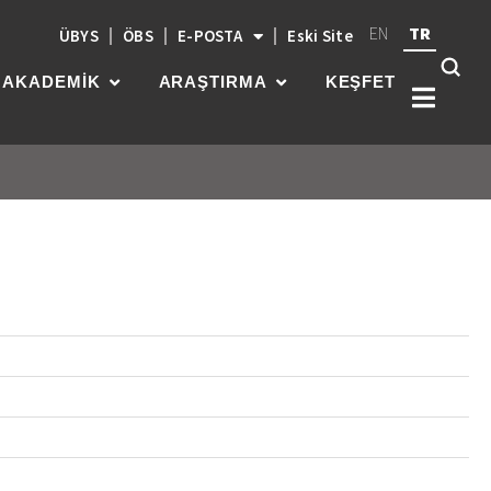
EN
TR
ÜBYS
ÖBS
E-POSTA
Eski Site
AKADEMİK
ARAŞTIRMA
KEŞFET
Kök
üni
güç
par
gel