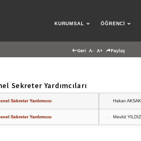
KURUMSAL
ÖĞRENCİ
Geri
A-
A+
Paylaş
el Sekreter Yardımcıları
enel Sekreter Yardımcısı
Hakan AKSA
enel Sekreter Yardımcısı
Mevlüt YILDI