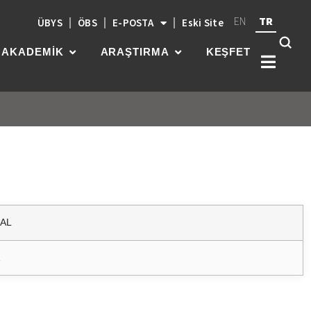
EN
TR
ÜBYS
ÖBS
E-POSTA
Eski Site
AKADEMİK
ARAŞTIRMA
KEŞFET
Kök
üni
güç
par
gel
KAL
Z