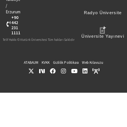
/
Erzurum
Radyo Üniversite
+90
442
231
1111
Üniversite Yayınevi
Telif Hakkı © Atatürk Üniversitesi Tüm hakları Saklıdır
ATABAUM
KVKK
Gizlilik Politikası
Web Kılavuzu