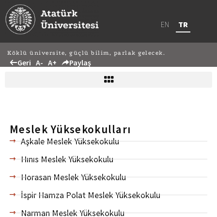
EN
TR
Köklü üniversite, güçlü bilim, parlak gelecek.
Geri
A-
A+
Paylaş
Meslek Yüksekokulları
Aşkale Meslek Yüksekokulu
Hınıs Meslek Yüksekokulu
Horasan Meslek Yüksekokulu
İspir Hamza Polat Meslek Yüksekokulu
Narman Meslek Yüksekokulu