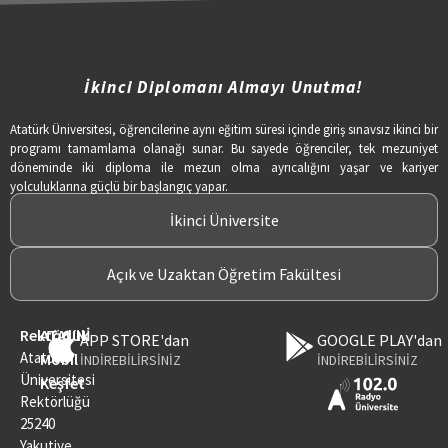
İkinci Diplomanı Almayı Unutma!
Atatürk Üniversitesi, öğrencilerine aynı eğitim süresi içinde giriş sınavsız ikinci bir
programı tamamlama olanağı sunar. Bu sayede öğrenciler, tek mezuniyet
döneminde iki diploma ile mezun olma ayrıcalığını yaşar ve kariyer
yolculuklarına güçlü bir başlangıç yapar.
İkinci Üniversite
Açık ve Uzaktan Öğretim Fakültesi
Rektörlük
ATAUNİ
APP STORE'dan
GOOGLE PLAY'dan
Atatürk
Mobil
İNDİREBİLİRSİNİZ
İNDİREBİLİRSİNİZ
Üniversitesi
Keşfet
Rektörlüğü
25240
Yakutiye