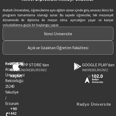
Atatürk Üniversitesi, öğrencilerine aynı eğitim süresi içinde giriş sınavsız ikinci bir
programı tamamlama olanağı sunar. Bu sayede öğrenciler, tek mezuniyet
döneminde iki diploma ile mezun olma ayrıcalığını yaşar ve kariyer
yolculuklarına güçlü bir başlangıç yapar.
İkinci Üniversite
Açık ve Uzaktan Öğretim Fakültesi
Rektörlük
ATAUNİ
APP STORE'dan
GOOGLE PLAY'dan
Atatürk
Mobil
İNDİREBİLİRSİNİZ
İNDİREBİLİRSİNİZ
Üniversitesi
Keşfet
Rektörlüğü
25240
Yakutiye
/
Erzurum
Radyo Üniversite
+90
442