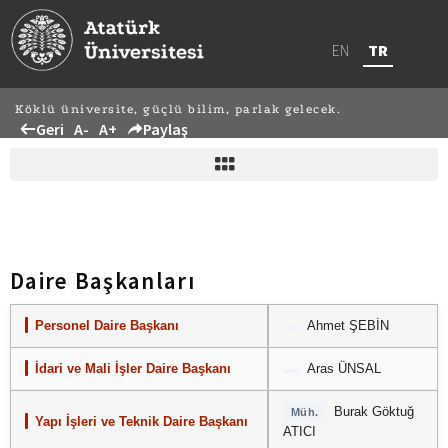
EN
TR
Köklü üniversite, güçlü bilim, parlak gelecek.
Geri
A-
A+
Paylaş
Daire Başkanları
Personel Daire Başkanı
Ahmet ŞEBİN
İdari ve Mali İşler Daire Başkanı
Aras ÜNSAL
Burak Göktuğ
Müh.
Yapı İşleri ve Teknik Daire Başkanı
ATICI