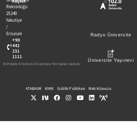
Keşfet
Rektörlüğü
25240
Yakutiye
/
Erzurum
Radyo Üniversite
+90
442
231
1111
Üniversite Yayınevi
Telif Hakkı © Atatürk Üniversitesi Tüm hakları Saklıdır
ATABAUM
KVKK
Gizlilik Politikası
Web Kılavuzu