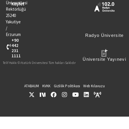
Üniversitesi
Keşfet
Rektörlüğü
25240
Yakutiye
/
Erzurum
Radyo Üniversite
+90
442
231
1111
Üniversite Yayınevi
Telif Hakkı © Atatürk Üniversitesi Tüm hakları Saklıdır
ATABAUM
KVKK
Gizlilik Politikası
Web Kılavuzu