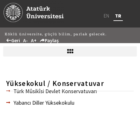
EN
TR
Köklü üniversite, güçlü bilim, parlak gelecek.
Geri
A-
A+
Paylaş
Yüksekokul / Konservatuvar
Türk Mûsikîsi Devlet Konservatuvarı
Yabancı Diller Yüksekokulu