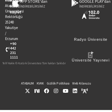
APP STORE'dan
GOOGLE PLAY'dan
Atatürk
Mobil
İNDİREBİLİRSİNİZ
İNDİREBİLİRSİNİZ
Üniversitesi
Keşfet
Rektörlüğü
25240
Yakutiye
/
Erzurum
Radyo Üniversite
+90
442
231
1111
Üniversite Yayınevi
Telif Hakkı © Atatürk Üniversitesi Tüm hakları Saklıdır
ATABAUM
KVKK
Gizlilik Politikası
Web Kılavuzu