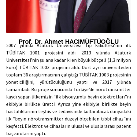
Prof. Dr. Ahmet HACIMÜFTÜOĞLU
2007 yılında Atatürk Üniversitesi Tıp Fakültesi’nin ilk
TÜBİTAK 1001 projesini aldı. 2013 yılında Atatürk
Üniversitesi’nin şu ana kadar ki en büyük bütçeli (1,3 milyon
Euro) TÜBİTAK 1003 projesini aldı. Dört ayrı üniversiteden
toplam 36 araştırmacının çalıştığı TÜBİTAK 1003 projesinin
yöneticiliğini, yürütücülüğünü yaptı ve 2017 yılında
tamamladı. Bu proje sonucunda Türkiye’de nörotransmitter
kaydı yapan ülkemizin “ilk biyouyumlu beyin elektrotları”nı
ekibiyle birlikte üretti. Ayrıca yine ekibiyle birlikte beyin
hastalıklarının teşhis ve tedavisinde kullanılacak dünyadaki
ilk “beyin nörotransmitter düzeyi ölçebilen tıbbi cihaz”ını
keşfetti. Elektrot ve cihazların ulusal ve uluslararası patent
başvurularını yaptı.