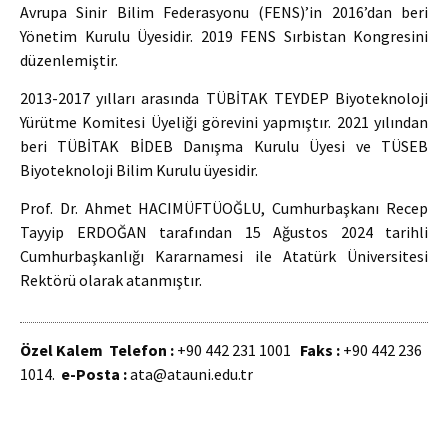
Avrupa Sinir Bilim Federasyonu (FENS)’in 2016’dan beri
Yönetim Kurulu Üyesidir. 2019 FENS Sırbistan Kongresini
düzenlemiştir.
2013-2017 yılları arasında TÜBİTAK TEYDEP Biyoteknoloji
Yürütme Komitesi Üyeliği görevini yapmıştır. 2021 yılından
beri TÜBİTAK BİDEB Danışma Kurulu Üyesi ve TÜSEB
Biyoteknoloji Bilim Kurulu üyesidir.
Prof. Dr. Ahmet HACIMÜFTÜOĞLU, Cumhurbaşkanı Recep
Tayyip ERDOĞAN tarafından 15 Ağustos 2024 tarihli
Cumhurbaşkanlığı Kararnamesi ile Atatürk Üniversitesi
Rektörü olarak atanmıştır.
Özel Kalem
Telefon :
+90 442 231 1001
Faks :
+90 442 236
1014.
e-Posta :
ata@atauni.edu.tr