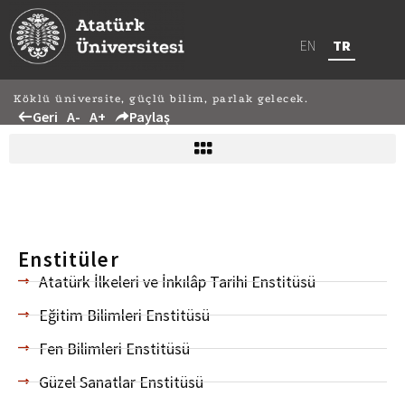
EN
TR
Köklü üniversite, güçlü bilim, parlak gelecek.
Geri
A-
A+
Paylaş
Enstitüler
Atatürk İlkeleri ve İnkılâp Tarihi Enstitüsü
Eğitim Bilimleri Enstitüsü
Fen Bilimleri Enstitüsü
Güzel Sanatlar Enstitüsü