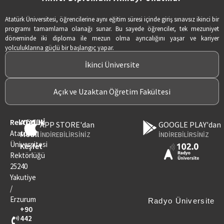
Atatürk Üniversitesi, öğrencilerine aynı eğitim süresi içinde giriş sınavsız ikinci bir
programı tamamlama olanağı sunar. Bu sayede öğrenciler, tek mezuniyet
döneminde iki diploma ile mezun olma ayrıcalığını yaşar ve kariyer
yolculuklarına güçlü bir başlangıç yapar.
İkinci Üniversite
Açık ve Uzaktan Öğretim Fakültesi
Rektörlük
ATAUNİ
APP STORE'dan
GOOGLE PLAY'dan
Atatürk
Mobil
İNDİREBİLİRSİNİZ
İNDİREBİLİRSİNİZ
Üniversitesi
Keşfet
Rektörlüğü
25240
Yakutiye
/
Erzurum
Radyo Üniversite
+90
442