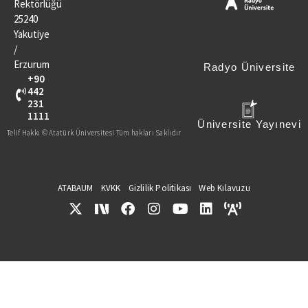
Rektörlüğü
25240
Yakutiye
/
Erzurum
Radyo Üniversite
+90
442
231
1111
Üniversite Yayınevi
Telif Hakkı © Atatürk Üniversitesi Tüm hakları Saklıdır
ATABAUM
KVKK
Gizlilik Politikası
Web Kılavuzu