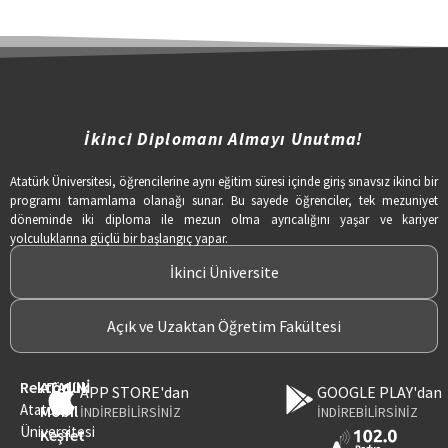
İkinci Diplomanı Almayı Unutma!
Atatürk Üniversitesi, öğrencilerine aynı eğitim süresi içinde giriş sınavsız ikinci bir
programı tamamlama olanağı sunar. Bu sayede öğrenciler, tek mezuniyet
döneminde iki diploma ile mezun olma ayrıcalığını yaşar ve kariyer
yolculuklarına güçlü bir başlangıç yapar.
İkinci Üniversite
Açık ve Uzaktan Öğretim Fakültesi
Rektörlük
ATAUNİ
APP STORE'dan
GOOGLE PLAY'dan
Atatürk
Mobil
İNDİREBİLİRSİNİZ
İNDİREBİLİRSİNİZ
Üniversitesi
Keşfet