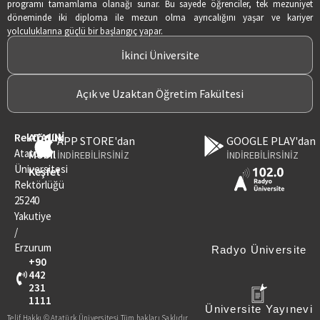
programı tamamlama olanağı sunar. Bu sayede öğrenciler, tek mezuniyet
döneminde iki diploma ile mezun olma ayrıcalığını yaşar ve kariyer
yolculuklarına güçlü bir başlangıç yapar.
İkinci Üniversite
Açık ve Uzaktan Öğretim Fakültesi
Rektörlük
ATAUNİ
APP STORE'dan
GOOGLE PLAY'dan
Atatürk
Mobil
İNDİREBİLİRSİNİZ
İNDİREBİLİRSİNİZ
Üniversitesi
Keşfet
Rektörlüğü
25240
Yakutiye
/
Erzurum
Radyo Üniversite
+90
442
231
1111
Üniversite Yayınevi
Telif Hakkı © Atatürk Üniversitesi Tüm hakları Saklıdır