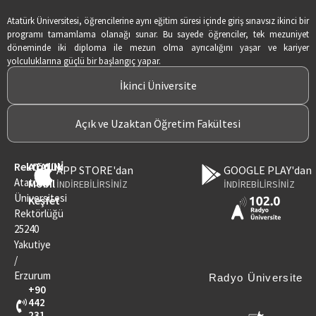
Atatürk Üniversitesi, öğrencilerine aynı eğitim süresi içinde giriş sınavsız ikinci bir
programı tamamlama olanağı sunar. Bu sayede öğrenciler, tek mezuniyet
döneminde iki diploma ile mezun olma ayrıcalığını yaşar ve kariyer
yolculuklarına güçlü bir başlangıç yapar.
İkinci Üniversite
Açık ve Uzaktan Öğretim Fakültesi
Rektörlük
ATAUNİ
APP STORE'dan
GOOGLE PLAY'dan
Atatürk
Mobil
İNDİREBİLİRSİNİZ
İNDİREBİLİRSİNİZ
Üniversitesi
Keşfet
Rektörlüğü
25240
Yakutiye
/
Erzurum
Radyo Üniversite
+90
442
231