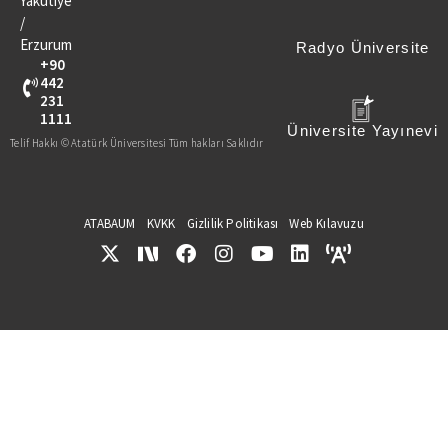
Yakutiye
/
Erzurum
Radyo Üniversite
+90
442
231
1111
Üniversite Yayınevi
Telif Hakkı © Atatürk Üniversitesi Tüm hakları Saklıdır
ATABAUM
KVKK
Gizlilik Politikası
Web Kılavuzu