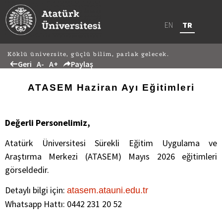
EN
TR
Köklü üniversite, güçlü bilim, parlak gelecek.
Geri
A-
A+
Paylaş
ATASEM Haziran Ayı Eğitimleri
Değerli Personelimiz,
Atatürk Üniversitesi Sürekli Eğitim Uygulama ve
Araştırma Merkezi (
ATASEM
) Mayıs
2026
eğitimleri
görseldedir.
Detaylı bilgi için:
atasem.atauni.edu.tr
Whatsapp Hattı: 0442 231 20 52