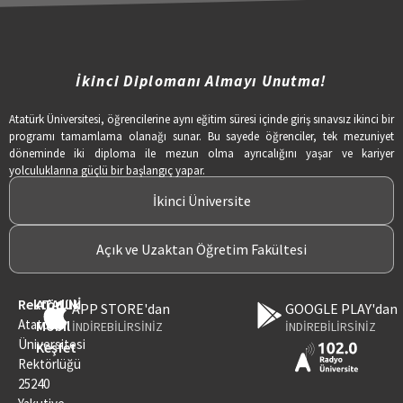
İkinci Diplomanı Almayı Unutma!
Atatürk Üniversitesi, öğrencilerine aynı eğitim süresi içinde giriş sınavsız ikinci bir
programı tamamlama olanağı sunar. Bu sayede öğrenciler, tek mezuniyet
döneminde iki diploma ile mezun olma ayrıcalığını yaşar ve kariyer
yolculuklarına güçlü bir başlangıç yapar.
İkinci Üniversite
Açık ve Uzaktan Öğretim Fakültesi
Rektörlük
ATAUNİ
APP STORE'dan
GOOGLE PLAY'dan
Atatürk
Mobil
İNDİREBİLİRSİNİZ
İNDİREBİLİRSİNİZ
Üniversitesi
Keşfet
Rektörlüğü
25240