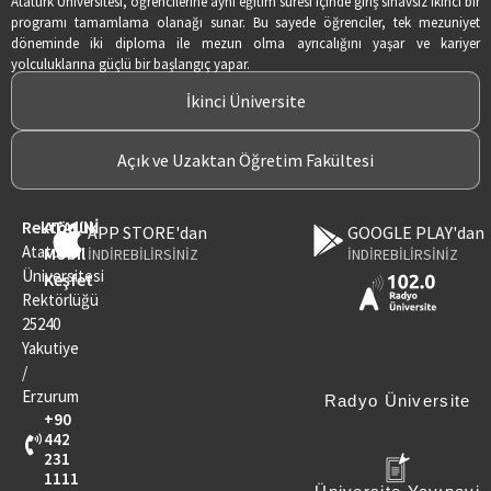
Atatürk Üniversitesi, öğrencilerine aynı eğitim süresi içinde giriş sınavsız ikinci bir
programı tamamlama olanağı sunar. Bu sayede öğrenciler, tek mezuniyet
döneminde iki diploma ile mezun olma ayrıcalığını yaşar ve kariyer
yolculuklarına güçlü bir başlangıç yapar.
İkinci Üniversite
Açık ve Uzaktan Öğretim Fakültesi
Rektörlük
ATAUNİ
APP STORE'dan
GOOGLE PLAY'dan
Atatürk
Mobil
İNDİREBİLİRSİNİZ
İNDİREBİLİRSİNİZ
Üniversitesi
Keşfet
Rektörlüğü
25240
Yakutiye
/
Erzurum
Radyo Üniversite
+90
442
231
1111