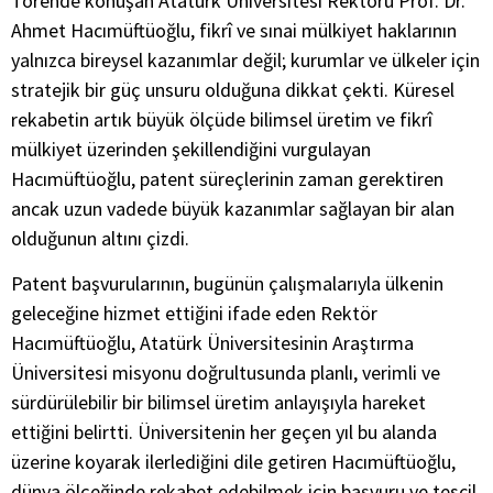
Törende konuşan Atatürk Üniversitesi Rektörü Prof. Dr.
Ahmet Hacımüftüoğlu, fikrî ve sınai mülkiyet haklarının
yalnızca bireysel kazanımlar değil; kurumlar ve ülkeler için
stratejik bir güç unsuru olduğuna dikkat çekti. Küresel
rekabetin artık büyük ölçüde bilimsel üretim ve fikrî
mülkiyet üzerinden şekillendiğini vurgulayan
Hacımüftüoğlu, patent süreçlerinin zaman gerektiren
ancak uzun vadede büyük kazanımlar sağlayan bir alan
olduğunun altını çizdi.
Patent başvurularının, bugünün çalışmalarıyla ülkenin
geleceğine hizmet ettiğini ifade eden Rektör
Hacımüftüoğlu, Atatürk Üniversitesinin Araştırma
Üniversitesi misyonu doğrultusunda planlı, verimli ve
sürdürülebilir bir bilimsel üretim anlayışıyla hareket
ettiğini belirtti. Üniversitenin her geçen yıl bu alanda
üzerine koyarak ilerlediğini dile getiren Hacımüftüoğlu,
dünya ölçeğinde rekabet edebilmek için başvuru ve tescil