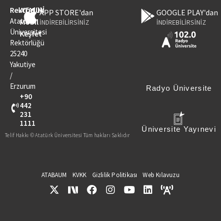
Rektörlük
ATAUNİ
APP STORE'dan
GOOGLE PLAY'dan
Atatürk
Mobil
İNDİREBİLİRSİNİZ
İNDİREBİLİRSİNİZ
Üniversitesi
Keşfet
Rektörlüğü
25240
Yakutiye
/
Erzurum
Radyo Üniversite
+90
442
231
1111
Üniversite Yayınevi
Telif Hakkı © Atatürk Üniversitesi Tüm hakları Saklıdır
ATABAUM
KVKK
Gizlilik Politikası
Web Kılavuzu