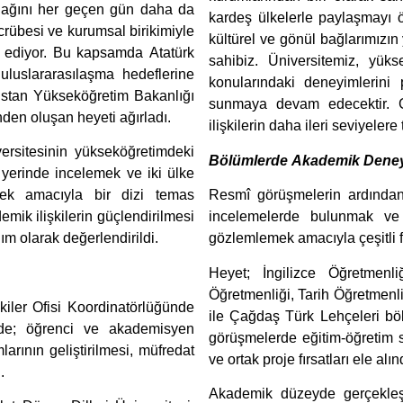
 ağını her geçen gün daha da
kardeş ülkelerle paylaşmayı ö
crübesi ve kurumsal birikimiyle
kültürel ve gönül bağlarımızın 
 ediyor. Bu kapsamda Atatürk
sahibiz. Üniversitemiz, yüks
uluslararasılaşma hedeflerine
konularındaki deneyimlerini 
kistan Yükseköğretim Bakanlığı
sunmaya devam edecektir. Ge
inden oluşan heyeti ağırladı.
ilişkilerin daha ileri seviyele
versitesinin yükseköğretimdeki
Bölümlerde Akademik Deneyi
yerinde incelemek ve iki ülke
tirmek amacıyla bir dizi temas
Resmî görüşmelerin ardından
emik ilişkilerin güçlendirilmesi
incelemelerde bulunmak ve 
ım olarak değerlendirildi.
gözlemlemek amacıyla çeşitli fa
Heyet; İngilizce Öğretmenl
Öğretmenliği, Tarih Öğretmenli
kiler Ofisi Koordinatörlüğünde
ile Çağdaş Türk Lehçeleri böl
erde; öğrenci ve akademisyen
görüşmelerde eğitim-öğretim sür
larının geliştirilmesi, müfredat
ve ortak proje fırsatları ele alın
.
Akademik düzeyde gerçekleşti