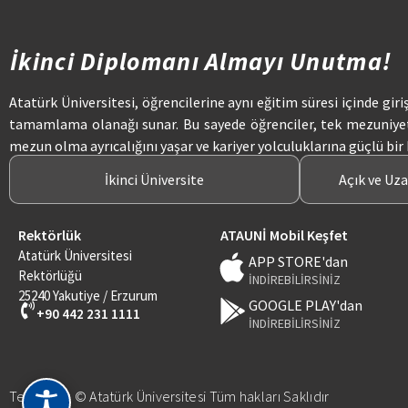
İkinci Diplomanı Almayı Unutma!
Atatürk Üniversitesi, öğrencilerine aynı eğitim süresi içinde giri
tamamlama olanağı sunar. Bu sayede öğrenciler, tek mezuniye
mezun olma ayrıcalığını yaşar ve kariyer yolculuklarına güçlü bir
İkinci Üniversite
Açık ve Uz
Rektörlük
ATAUNİ Mobil Keşfet
Atatürk Üniversitesi
APP STORE'dan
Rektörlüğü
İNDİREBİLİRSİNİZ
25240 Yakutiye / Erzurum
GOOGLE PLAY'dan
+90 442 231 1111
İNDİREBİLİRSİNİZ
Telif Hakkı © Atatürk Üniversitesi Tüm hakları Saklıdır