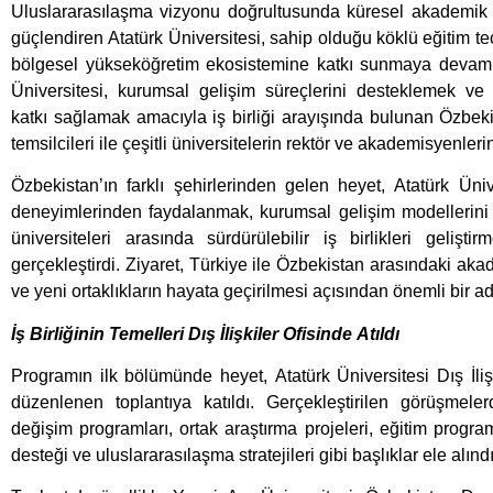
Uluslararasılaşma vizyonu doğrultusunda küresel akademik
güçlendiren Atatürk Üniversitesi, sahip olduğu köklü eğitim te
bölgesel yükseköğretim ekosistemine katkı sunmaya devam
Üniversitesi, kurumsal gelişim süreçlerini desteklemek ve 
katkı sağlamak amacıyla iş birliği arayışında bulunan Özbe
temsilcileri ile çeşitli üniversitelerin rektör ve akademisyenler
Özbekistan’ın farklı şehirlerinden gelen heyet, Atatürk Üni
deneyimlerinden faydalanmak, kurumsal gelişim modellerini 
üniversiteleri arasında sürdürülebilir iş birlikleri geliş
gerçekleştirdi. Ziyaret, Türkiye ile Özbekistan arasındaki akad
ve yeni ortaklıkların hayata geçirilmesi açısından önemli bir ad
İş Birliğinin Temelleri Dış İlişkiler Ofisinde Atıldı
Programın ilk bölümünde heyet, Atatürk Üniversitesi Dış İliş
düzenlenen toplantıya katıldı. Gerçekleştirilen görüşmel
değişim programları, ortak araştırma projeleri, eğitim program
desteği ve uluslararasılaşma stratejileri gibi başlıklar ele alındı