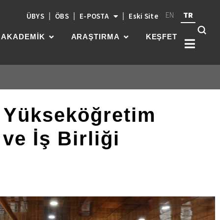
EN
TR
ÜBYS
ÖBS
E-POSTA
Eski Site
AKADEMİK
ARAŞTIRMA
KEŞFET
n Yükseköğretim
Kök
üni
güç
e İş Birliği
par
gel