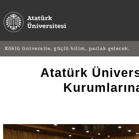
Köklü üniversite, güçlü bilim, parlak gelecek.
Atatürk Üniver
Kurumlarına