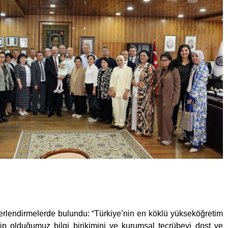
rlendirmelerde bulundu: “Türkiye’nin en köklü yükseköğretim
ip olduğumuz bilgi birikimini ve kurumsal tecrübeyi dost ve