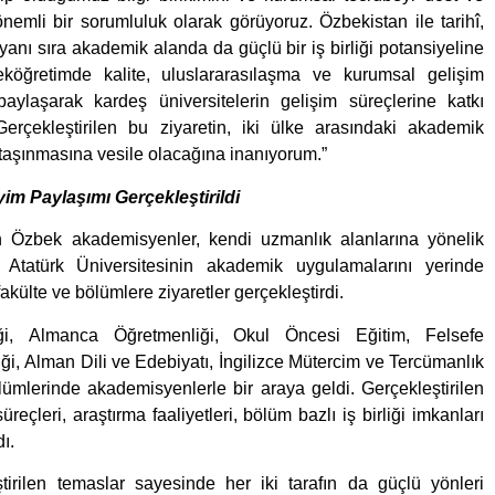
nemli bir sorumluluk olarak görüyoruz. Özbekistan ile tarihî,
yanı sıra akademik alanda da güçlü bir iş birliği potansiyeline
eköğretimde kalite, uluslararasılaşma ve kurumsal gelişim
paylaşarak kardeş üniversitelerin gelişim süreçlerine katkı
rçekleştirilen bu ziyaretin, iki ülke arasındaki akademik
re taşınmasına vesile olacağına inanıyorum.”
m Paylaşımı Gerçekleştirildi
 Özbek akademisyenler, kendi uzmanlık alanlarına yönelik
Atatürk Üniversitesinin akademik uygulamalarını yerinde
külte ve bölümlere ziyaretler gerçekleştirdi.
iği, Almanca Öğretmenliği, Okul Öncesi Eğitim, Felsefe
ği, Alman Dili ve Edebiyatı, İngilizce Mütercim ve Tercümanlık
ümlerinde akademisyenlerle bir araya geldi. Gerçekleştirilen
eçleri, araştırma faaliyetleri, bölüm bazlı iş birliği imkanları
dı.
rilen temaslar sayesinde her iki tarafın da güçlü yönleri