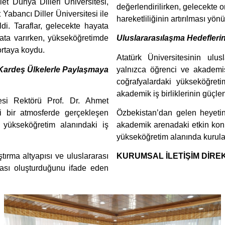
et Dünya Dilleri Üniversitesi,
değerlendirilirken, gelecekte 
abancı Diller Üniversitesi ile
hareketliliğinin artırılması yö
ldi. Taraflar, gelecekte hayata
kata varırken, yükseköğretimde
Uluslararasılaşma Hedefleri
ortaya koydu.
Atatürk Üniversitesinin ulus
 Kardeş Ülkelerle Paylaşmaya
yalnızca öğrenci ve akademisy
coğrafyalardaki yükseköğreti
akademik iş birliklerinin güçl
tesi Rektörü Prof. Dr. Ahmet
i bir atmosferde gerçekleşen
Özbekistan’dan gelen heyetin g
n yükseköğretim alanındaki iş
akademik arenadaki etkin kon
yükseköğretim alanında kurulac
tırma altyapısı ve uluslararası
KURUMSAL İLETİŞİM DİREK
ktası oluşturduğunu ifade eden