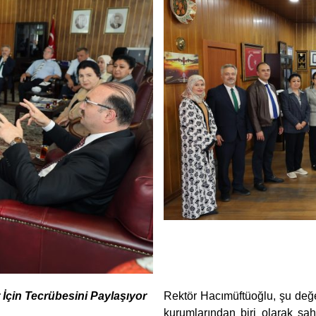
 İçin Tecrübesini Paylaşıyor
Rektör Hacımüftüoğlu, şu değe
kurumlarından biri olarak sah