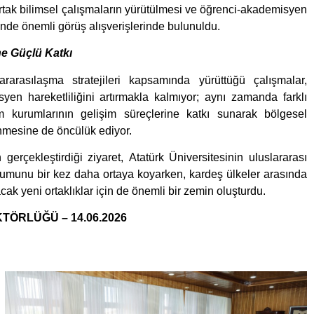
ortak bilimsel çalışmaların yürütülmesi ve öğrenci-akademisyen
nünde önemli görüş alışverişlerinde bulunuldu.
ne Güçlü Katkı
lararasılaşma stratejileri kapsamında yürüttüğü çalışmalar,
en hareketliliğini artırmakla kalmıyor; aynı zamanda farklı
m kurumlarının gelişim süreçlerine katkı sunarak bölgesel
enmesine de öncülük ediyor.
erçekleştirdiği ziyaret, Atatürk Üniversitesinin uluslararası
umunu bir kez daha ortaya koyarken, kardeş ülkeler arasında
ak yeni ortaklıklar için de önemli bir zemin oluşturdu.
TÖRLÜĞÜ – 14.06.2026