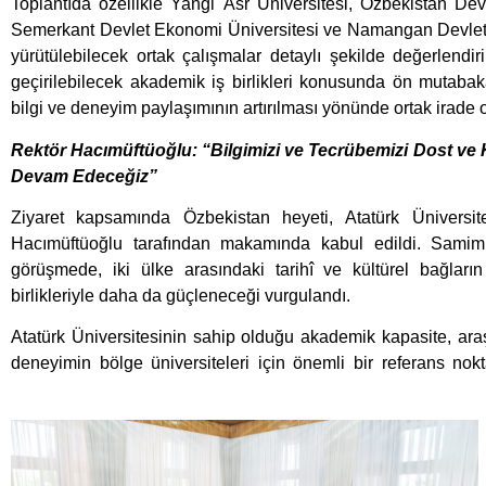
Toplantıda özellikle Yangi Asr Üniversitesi, Özbekistan Devl
Semerkant Devlet Ekonomi Üniversitesi ve Namangan Devlet Y
yürütülebilecek ortak çalışmalar detaylı şekilde değerlendiri
geçirilebilecek akademik iş birlikleri konusunda ön mutaba
bilgi ve deneyim paylaşımının artırılması yönünde ortak irade 
Rektör Hacımüftüoğlu: “Bilgimizi ve Tecrübemizi Dost ve
Devam Edeceğiz”
Ziyaret kapsamında Özbekistan heyeti, Atatürk Üniversi
Hacımüftüoğlu tarafından makamında kabul edildi. Samim
görüşmede, iki ülke arasındaki tarihî ve kültürel bağları
birlikleriyle daha da güçleneceği vurgulandı.
Atatürk Üniversitesinin sahip olduğu akademik kapasite, araş
deneyimin bölge üniversiteleri için önemli bir referans no