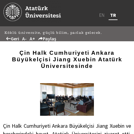
EN
TR
Köklü üniversite, güçlü bilim, parlak gelecek.
Geri
A-
A+
Paylaş
Çin Halk Cumhuriyeti Ankara
Büyükelçisi Jiang Xuebin Atatürk
Üniversitesinde
Çin Halk Cumhuriyeti Ankara Büyükelçisi Jiang Xuebin ve
beraberindeki heyet, Atatürk Üniversitesini ziyaret etti.