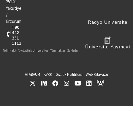
25240
Yakutiye
/
Erzurum
Radyo Üniversite
+90
442
231
1111
Üniversite Yayınevi
Telif Hakkı © Atatürk Üniversitesi Tüm hakları Saklıdır
ATABAUM
KVKK
Gizlilik Politikası
Web Kılavuzu