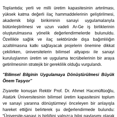
Toplantıda; yerli ve milli üretim kapasitesinin artırılması,
yüksek katma değerli ilaç hammaddelerinin geliştirilmesi,
akademik bilgi birikiminin sanayi uygulamalarıyla
bütünleştirilmesi ve uzun vadeli Ar-Ge iş birliklerinin
oluşturulmasına yönelik değerlendirmelerde bulunuldu.
Özellikle sağlık ve ilaç sektöründe dışa bağımlılığın
azaltılmasına katkı sağlayacak projelerin önemine dikkat
çekilirken, üniversitelerin bilimsel altyapısı ile sanayi
kuruluşlarının üretim ve uygulama tecrübelerinin bir araya
getirilmesinin stratejik bir gereklilik olduğu vurgulandı.
“Bilimsel Bilginin Uygulamaya Dönüştürülmesi Büyük
Önem Taşıyor”
Ziyarette konuşan Rektör Prof. Dr. Ahmet Hacımüftüoğlu,
Atatürk Üniversitesinin bilimsel üretim kapasitesini toplum
ve sanayi yararına dönüştürmeyi önceleyen bir anlayışla
hareket ettiğini belirterek şu değerlendirmede bulundu:
“Üniversite-sanayi iş birliğini yalnızca bilgi paylaşımı olarak