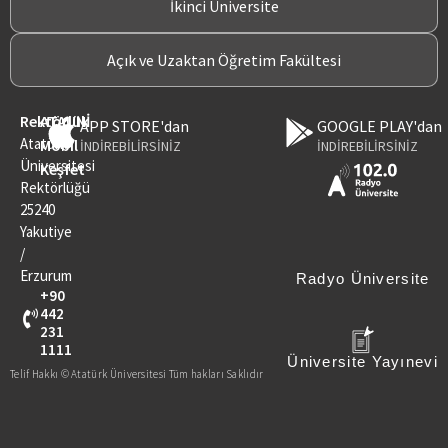
İkinci Üniversite
Açık ve Uzaktan Öğretim Fakültesi
Rektörlük
ATAUNİ
APP STORE'dan
GOOGLE PLAY'dan
Atatürk
Mobil
İNDİREBİLİRSİNİZ
İNDİREBİLİRSİNİZ
Üniversitesi
Keşfet
Rektörlüğü
25240
Yakutiye
/
Erzurum
Radyo Üniversite
+90
442
231
1111
Üniversite Yayınevi
Telif Hakkı © Atatürk Üniversitesi Tüm hakları Saklıdır