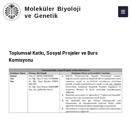
Moleküler Biyoloji
ve Genetik
ADAY ÖĞRENCILER
HAKKIMIZDA
FEDEK
Toplumsal Katkı, Sosyal Projeler ve Burs
Komisyonu
PERSONEL
LISANS
LISANSÜSTÜ
TOPLUMA KATKI
BELGELER-FORMLAR
BAĞLANTILAR
İLETIŞIM