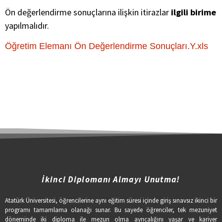
Ön değerlendirme sonuçlarına ilişkin itirazlar
ilgili birime
yapılmalıdır.
Öğretim Elemanı Ön Değerlendirme Sonuçları.Y.xls
İkinci Diplomanı Almayı Unutma!
Atatürk Üniversitesi, öğrencilerine aynı eğitim süresi içinde giriş sınavsız ikinci bir
programı tamamlama olanağı sunar. Bu sayede öğrenciler, tek mezuniyet
döneminde iki diploma ile mezun olma ayrıcalığını yaşar ve kariyer