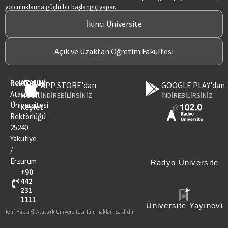
yolculuklarına güçlü bir başlangıç yapar.
İkinci Üniversite
Açık ve Uzaktan Öğretim Fakültesi
Rektörlük
ATAUNİ
APP STORE'dan
GOOGLE PLAY'dan
Atatürk
Mobil
İNDİREBİLİRSİNİZ
İNDİREBİLİRSİNİZ
Üniversitesi
Keşfet
Rektörlüğü
25240
Yakutiye
/
Erzurum
Radyo Üniversite
+90
442
231
1111
Üniversite Yayınevi
Telif Hakkı © Atatürk Üniversitesi Tüm hakları Saklıdır