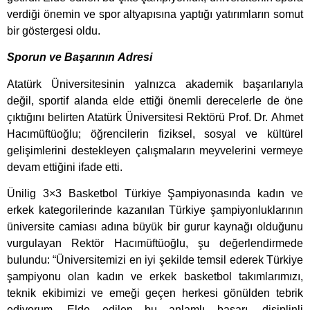
verdiği önemin ve spor altyapısına yaptığı yatırımların somut
bir göstergesi oldu.
Sporun ve Başarının Adresi
Atatürk Üniversitesinin yalnızca akademik başarılarıyla
değil, sportif alanda elde ettiği önemli derecelerle de öne
çıktığını belirten Atatürk Üniversitesi Rektörü Prof. Dr. Ahmet
Hacımüftüoğlu; öğrencilerin fiziksel, sosyal ve kültürel
gelişimlerini destekleyen çalışmaların meyvelerini vermeye
devam ettiğini ifade etti.
Ünilig 3×3 Basketbol Türkiye Şampiyonasında kadın ve
erkek kategorilerinde kazanılan Türkiye şampiyonluklarının
üniversite camiası adına büyük bir gurur kaynağı olduğunu
vurgulayan Rektör Hacımüftüoğlu, şu değerlendirmede
bulundu: “Üniversitemizi en iyi şekilde temsil ederek Türkiye
şampiyonu olan kadın ve erkek basketbol takımlarımızı,
teknik ekibimizi ve emeği geçen herkesi gönülden tebrik
ediyorum. Elde edilen bu anlamlı başarı, disiplinli