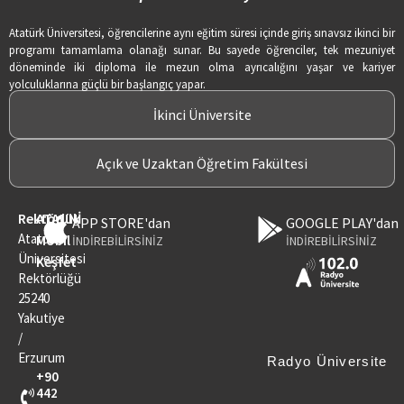
Atatürk Üniversitesi, öğrencilerine aynı eğitim süresi içinde giriş sınavsız ikinci bir
programı tamamlama olanağı sunar. Bu sayede öğrenciler, tek mezuniyet
döneminde iki diploma ile mezun olma ayrıcalığını yaşar ve kariyer
yolculuklarına güçlü bir başlangıç yapar.
İkinci Üniversite
Açık ve Uzaktan Öğretim Fakültesi
Rektörlük
ATAUNİ
APP STORE'dan
GOOGLE PLAY'dan
Atatürk
Mobil
İNDİREBİLİRSİNİZ
İNDİREBİLİRSİNİZ
Üniversitesi
Keşfet
Rektörlüğü
25240
Yakutiye
/
Erzurum
Radyo Üniversite
+90
442