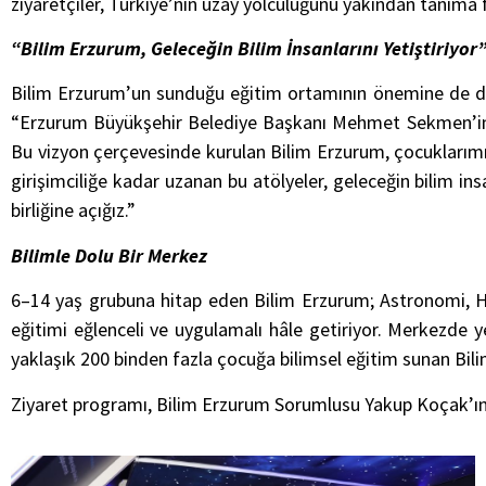
ziyaretçiler, Türkiye’nin uzay yolculuğunu yakından tanıma f
“Bilim Erzurum, Geleceğin Bilim İnsanlarını Yetiştiriyor
Bilim Erzurum’un sunduğu eğitim ortamının önemine de dikka
“Erzurum Büyükşehir Belediye Başkanı Mehmet Sekmen’in, r
Bu vizyon çerçevesinde kurulan Bilim Erzurum, çocuklarımı
girişimciliğe kadar uzanan bu atölyeler, geleceğin bilim insa
birliğine açığız.”
Bilimle Dolu Bir Merkez
6–14 yaş grubuna hitap eden Bilim Erzurum; Astronomi, Hava
eğitimi eğlenceli ve uygulamalı hâle getiriyor. Merkezde y
yaklaşık 200 binden fazla çocuğa bilimsel eğitim sunan Bil
Ziyaret programı, Bilim Erzurum Sorumlusu Yakup Koçak’ın 