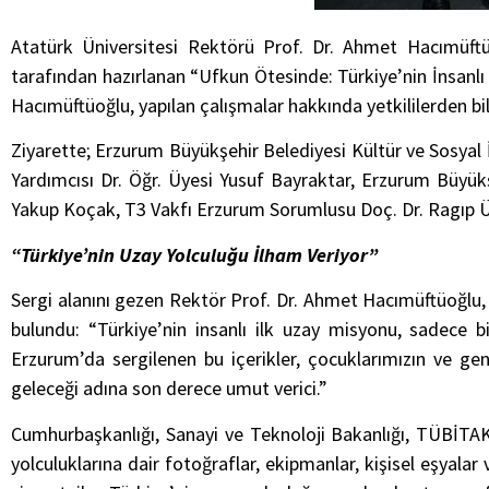
Atatürk Üniversitesi Rektörü Prof. Dr. Ahmet Hacımüft
tarafından hazırlanan “Ufkun Ötesinde: Türkiye’nin İnsanlı
Hacımüftüoğlu, yapılan çalışmalar hakkında yetkililerden bilg
Ziyarette; Erzurum Büyükşehir Belediyesi Kültür ve Sosyal İ
Yardımcısı Dr. Öğr. Üyesi Yusuf Bayraktar, Erzurum Büyü
Yakup Koçak, T3 Vakfı Erzurum Sorumlusu Doç. Dr. Ragıp Ümi
“Türkiye’nin Uzay Yolculuğu İlham Veriyor”
Sergi alanını gezen Rektör Prof. Dr. Ahmet Hacımüftüoğlu,
bulundu: “Türkiye’nin insanlı ilk uzay misyonu, sadece b
Erzurum’da sergilenen bu içerikler, çocuklarımızın ve gen
geleceği adına son derece umut verici.”
Cumhurbaşkanlığı, Sanayi ve Teknoloji Bakanlığı, TÜBİTAK 
yolculuklarına dair fotoğraflar, ekipmanlar, kişisel eşyalar 