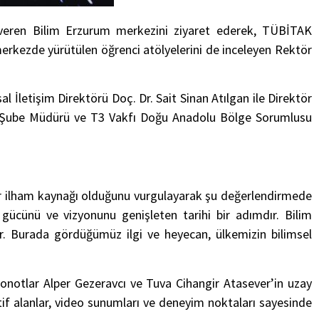
 veren Bilim Erzurum merkezini ziyaret ederek, TÜBİTAK
merkezde yürütülen öğrenci atölyelerini de inceleyen Rektör
 İletişim Direktörü Doç. Dr. Sait Sinan Atılgan ile Direktör
yon Şube Müdürü ve T3 Vakfı Doğu Anadolu Bölge Sorumlusu
bir ilham kaynağı olduğunu vurgulayarak şu değerlendirmede
 gücünü ve vizyonunu genişleten tarihi bir adımdır. Bilim
yor. Burada gördüğümüz ilgi ve heyecan, ülkemizin bilimsel
ronotlar Alper Gezeravcı ve Tuva Cihangir Atasever’in uzay
raktif alanlar, video sunumları ve deneyim noktaları sayesinde