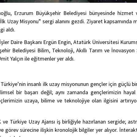
üoğlu, Erzurum Büyükşehir Belediyesi bünyesinde hizmet
 İlk Uzay Misyonu” sergi alanını gezdi. Ziyaret kapsamında 
i aldı.
şler Daire Başkanı Ergün Engin, Atatürk Üniversitesi Kurumsal
kşehir Belediyesi Bilim, Teknoloji, Akıllı Tarım ve İnovas
t Yalçın ile eğitmenler yer aldı.
 Türkiye’nin insanlı ilk uzay misyonunun gençler için güçlü 
ilimsel bir başarı değil; aynı zamanda gençlerimizin hayal
çlerimizin uzaya, bilime ve teknolojiye olan ilgisini artırı
ve Türkiye Uzay Ajansı iş birliğiyle hazırlanan sergide; ast
ve görev sürecine ilişkin kronolojik bilgiler yer alıyor. İnte