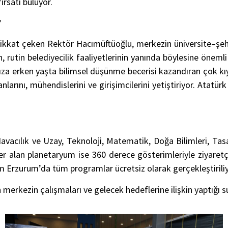
ırsatı buluyor.
”
t çeken Rektör Hacımüftüoğlu, merkezin üniversite–şehir iş 
utin belediyecilik faaliyetlerinin yanında böylesine öneml
za erken yaşta bilimsel düşünme becerisi kazandıran çok kıy
nlarını, mühendislerini ve girişimcilerini yetiştiriyor. Atatü
cılık ve Uzay, Teknoloji, Matematik, Doğa Bilimleri, Tasarı
er alan planetaryum ise 360 derece gösterimleriyle ziyaretç
im Erzurum’da tüm programlar ücretsiz olarak gerçekleştiriliy
merkezin çalışmaları ve gelecek hedeflerine ilişkin yaptığı 