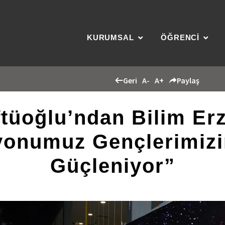
KURUMSAL
ÖĞRENCİ
Geri
A-
A+
Paylaş
tüoğlu’ndan Bilim Erz
yonumuz Gençlerimizin
Güçleniyor”