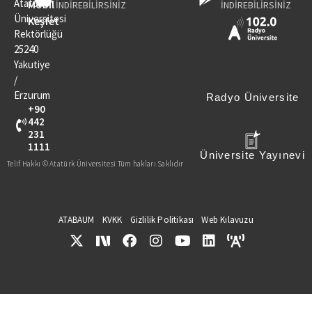
Atatürk
Mobil
İNDİREBİLİRSİNİZ
İNDİREBİLİRSİNİZ
Üniversitesi
Keşfet
Rektörlüğü
25240
Yakutiye
/
Erzurum
Radyo Üniversite
+90
442
231
1111
Üniversite Yayınevi
Telif Hakkı © Atatürk Üniversitesi Tüm hakları Saklıdır
ATABAUM
KVKK
Gizlilik Politikası
Web Kılavuzu