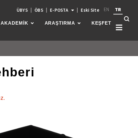
EN
TR
ÜBYS
ÖBS
E-POSTA
Eski Site
AKADEMİK
ARAŞTIRMA
KEŞFET
ehberi
Kök
üni
güç
par
gel
ız.