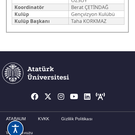
ÖZSOY
Koordinatör
Berat ÇETİNDAĞ
MEZUNLAR
Kulüp
Gençvizyon Kulübü
Kulüp Başkanı
Taha KORKMAZ
İLETIŞIM
ATABAUM
KVKK
Gizlilik Politikası
Web Kılavuzu