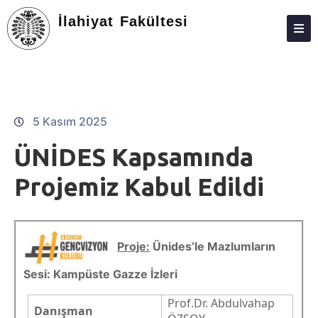
İlahiyat Fakültesi
DEKANLIK
BÖLÜMLER
EĞITIM
5 Kasım 2025
ARAŞTIRMA
ÜNİDES Kapsamında
TOPLUMA KATKI
Projemiz Kabul Edildi
ÖĞRENCILER
DEĞIŞIM PROGRAMLARI
Proje:
Ünides’le Mazlumların
FORMLAR
Sesi: Kampüste Gazze İzleri
BILGI BANKASI
Prof.Dr. Abdulvahap
Danışman
KALITE VE AKREDITASYON