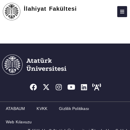
İlahiyat Fakültesi
DEKANLIK
BÖLÜMLER
EĞITIM
ARAŞTIRMA
TOPLUMA KATKI
ÖĞRENCILER
DEĞIŞIM PROGRAMLARI
FORMLAR
ATABAUM
KVKK
Gizlilik Politikası
BILGI BANKASI
Web Kılavuzu
KALITE VE AKREDITASYON