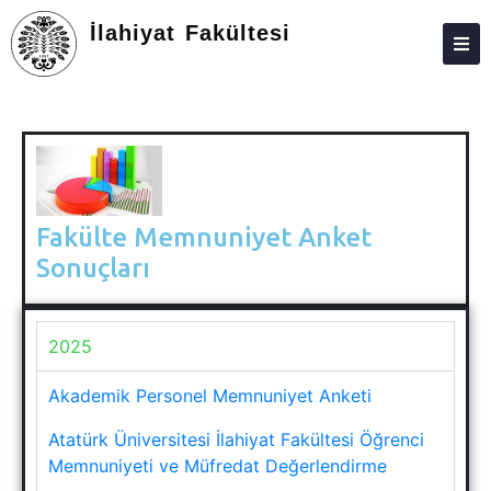
İlahiyat Fakültesi
DEKANLIK
BÖLÜMLER
EĞITIM
ARAŞTIRMA
Fakülte Memnuniyet Anket
Sonuçları
TOPLUMA KATKI
ÖĞRENCILER
2025
DEĞIŞIM PROGRAMLARI
Akademik Personel Memnuniyet Anketi
FORMLAR
Atatürk Üniversitesi İlahiyat Fakültesi Öğrenci
BILGI BANKASI
Memnuniyeti ve Müfredat Değerlendirme
KALITE VE AKREDITASYON