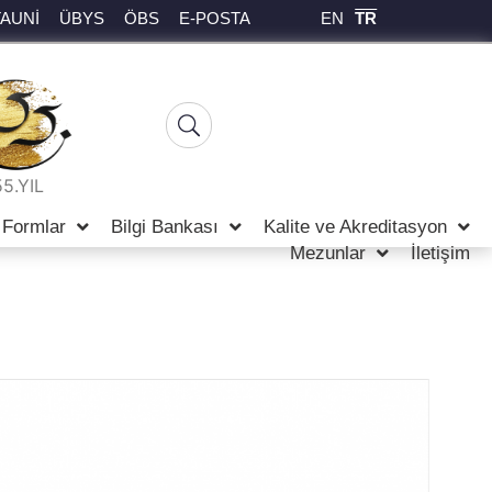
EN
TR
TAUNİ
ÜBYS
ÖBS
E-POSTA
55.YIL
Formlar
Bilgi Bankası
Kalite ve Akreditasyon
Mezunlar
İletişim