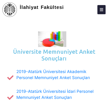
İlahiyat Fakültesi
DEKANLIK
BÖLÜMLER
EĞITIM
ARAŞTIRMA
Üniversite Memnuniyet Anket
Sonuçları
TOPLUMA KATKI
ÖĞRENCILER
2019-Atatürk Üniversitesi Akademik
Personel Memnuniyet Anket Sonuçları
DEĞIŞIM PROGRAMLARI
FORMLAR
2019-Atatürk Üniversitesi İdari Personel
Memnuniyet Anket Sonuçları
BILGI BANKASI
KALITE VE AKREDITASYON