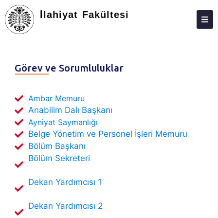
İlahiyat Fakültesi
DEKANLIK
BÖLÜMLER
Görev ve Sorumluluklar
EĞITIM
Ambar Memuru
ARAŞTIRMA
Anabilim Dalı Başkanı
TOPLUMA KATKI
Ayniyat Saymanlığı
Belge Yönetim ve Personel İşleri Memuru
ÖĞRENCILER
Bölüm Başkanı
Bölüm Sekreteri
DEĞIŞIM PROGRAMLARI
FORMLAR
Dekan Yardımcısı 1
BILGI BANKASI
Dekan Yardımcısı 2
KALITE VE AKREDITASYON