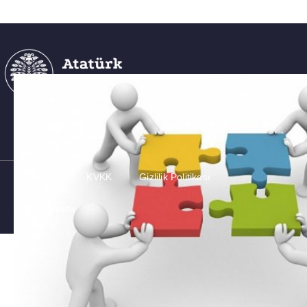
ATABAUM
KVKK
Gizlilik Politikası
Web Kılavuzu
Telif Hakkı © Atatürk Üniversitesi Tüm hakları Saklıdır