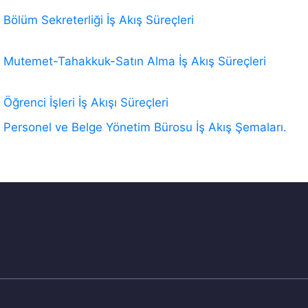
Bölüm Sekreterliği İş Akış Süreçleri
Mutemet-Tahakkuk-Satın Alma İş Akış Süreçleri
Öğrenci İşleri İş Akışı Süreçleri
Personel ve Belge Yönetim Bürosu İş Akış Şemaları.