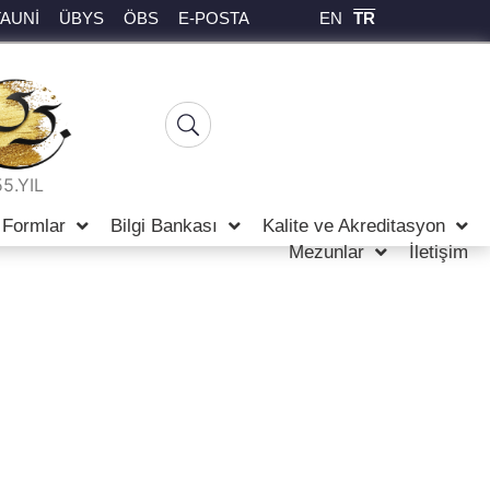
EN
TR
TAUNİ
ÜBYS
ÖBS
E-POSTA
55.YIL
Formlar
Bilgi Bankası
Kalite ve Akreditasyon
Mezunlar
İletişim