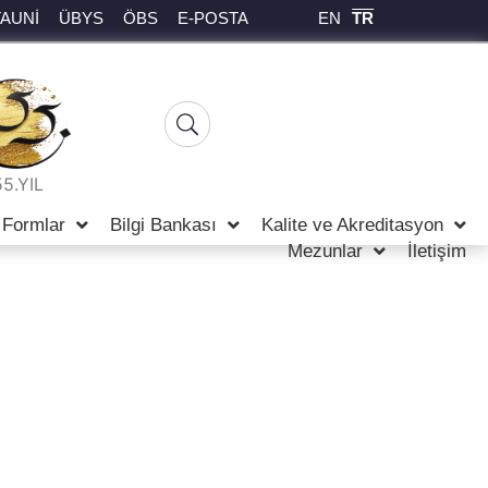
EN
TR
TAUNİ
ÜBYS
ÖBS
E-POSTA
55.YIL
Formlar
Bilgi Bankası
Kalite ve Akreditasyon
Mezunlar
İletişim