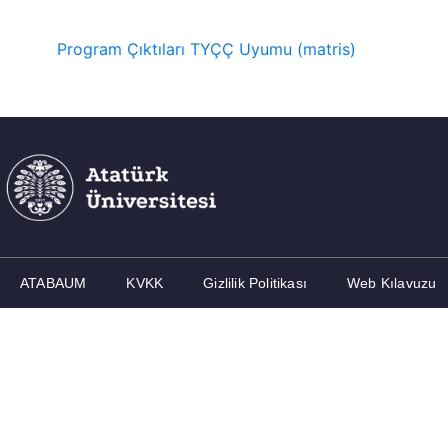
Program Çıktıları TYÇÇ Uyumu (matris)
ATABAUM
KVKK
Gizlilik Politikası
Web Kılavuzu