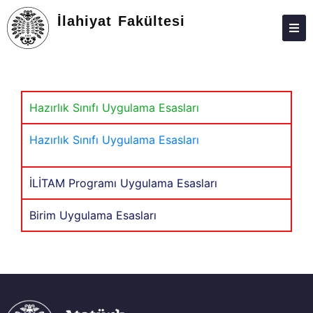
İlahiyat Fakültesi
DEKANLIK
BÖLÜMLER
Hazırlık Sınıfı Uygulama Esasları
EĞITIM
Hazırlık Sınıfı Uygulama Esasları
ARAŞTIRMA
TOPLUMA KATKI
İLİTAM Programı Uygulama Esasları
ÖĞRENCILER
Birim Uygulama Esasları
DEĞIŞIM PROGRAMLARI
FORMLAR
BILGI BANKASI
KALITE VE AKREDITASYON