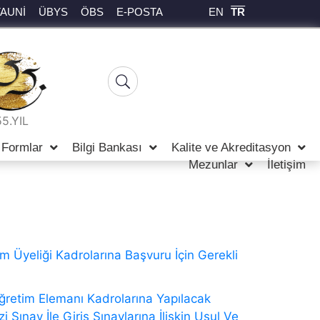
EN
TR
TAUNİ
ÜBYS
ÖBS
E-POSTA
55.YIL
Formlar
Bilgi Bankası
Kalite ve Akreditasyon
Mezunlar
İletişim
m Üyeliği Kadrolarına Başvuru İçin Gerekli
ğretim Elemanı Kadrolarına Yapılacak
ınav İle Giriş Sınavlarına İlişkin Usul Ve